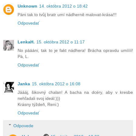
Unknown
14. októbra 2012 o 18:42
Páni tak to tvůj bratr umí nádherně malovat-krása!!!
Odpovedať
LenkaH.
15. októbra 2012 o 11:17
No páááni, tak to je fakt nádhera! Brácha opravdu umíííí!
Pá, L.
Odpovedať
Janka
15. októbra 2012 o 16:08
Jáááj, šikovný chalan! A bacha na dcéry, aby v kresbe
nehľadali svoj ideál:)))
Krásny týždeň, Reni:)
Odpovedať
Odpovede