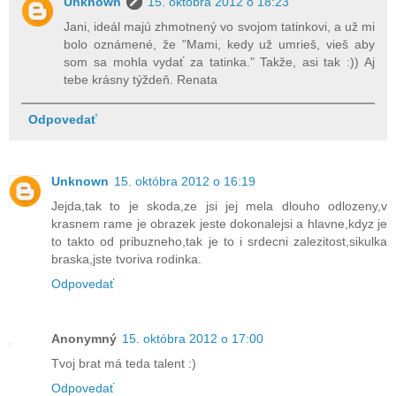
Unknown
15. októbra 2012 o 18:23
Jani, ideál majú zhmotnený vo svojom tatinkovi, a už mi
bolo oznámené, že "Mami, kedy už umrieš, vieš aby
som sa mohla vydať za tatinka." Takže, asi tak :)) Aj
tebe krásny týždeň. Renata
Odpovedať
Unknown
15. októbra 2012 o 16:19
Jejda,tak to je skoda,ze jsi jej mela dlouho odlozeny,v
krasnem rame je obrazek jeste dokonalejsi a hlavne,kdyz je
to takto od pribuzneho,tak je to i srdecni zalezitost,sikulka
braska,jste tvoriva rodinka.
Odpovedať
Anonymný
15. októbra 2012 o 17:00
Tvoj brat má teda talent :)
Odpovedať