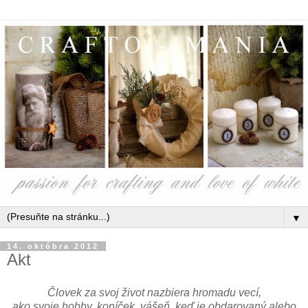
▼
14. októbra 2012
Akt
Človek za svoj život nazbiera hromadu vecí,
ako svoje hobby, koníček, vášeň, keď je obdarovaný alebo