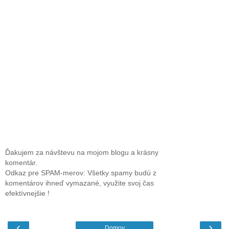
Ďakujem za návštevu na mojom blogu a krásny
komentár.
Odkaz pre SPAM-merov: Všetky spamy budú z
komentárov ihneď vymazané, využite svoj čas
efektívnejšie !
‹
›
Domov